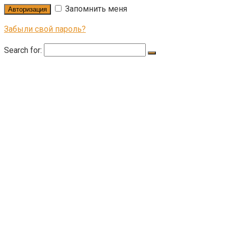
Запомнить меня
Авторизация
Забыли свой пароль?
Search for:
КАТАЛОГ ТОВАРОВ
КОМОДЫ
СТОЛЫ КУХОННЫЕ
СТЕЛЛАЖИ
КОМПЬЮТЕРНЫЕ СТОЛЫ
СТОЛЫ
ШКАФЫ
ТУМБА ДЛЯ ОБУВИ
ПРИХОЖАЯ
ЖУРНАЛЬНЫЕ СТОЛЫ
КОНТАКТЫ
ОПЛАТА И ДОСТАВКА
О КОМПАНИИ