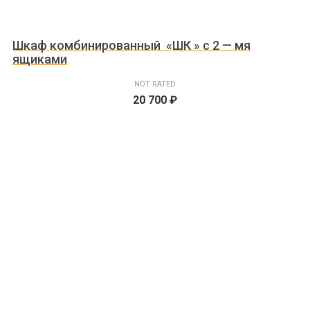
Шкаф комбинированный «ШК » с 2 — мя
ящиками
NOT RATED
20 700
₽