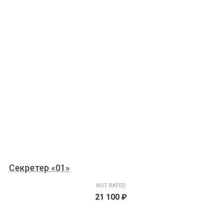
Секретер «01»
NOT RATED
21 100
₽