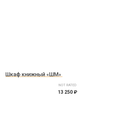
Шкаф книжный «ШМ»
NOT RATED
13 250
₽