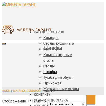
КАТАЛОГ ТОВАРОВ
Комоды
Столы кухонные
Шкафы
Стеллажи
Компьютерные
столы
Столы
Шкафы
Тумба для обуви
Прихожая
Журнальные столы
HOME
»
КАТАЛОГ ТОВАРОВ
»
ШКАФЫ
КОНТАКТЫ
ОПЛАТА И ДОСТАВКА
Отображение 1–12 из 15