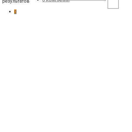
О КОМПАНИИ
результатов
0
Корзина пуста.
8 (905) 223 16 56