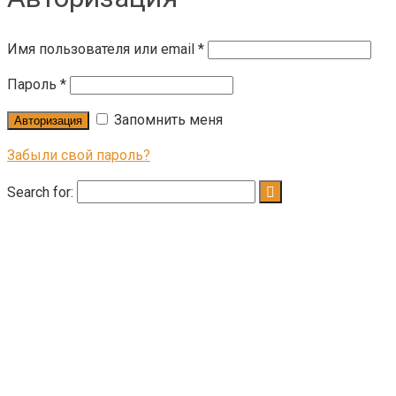
Имя пользователя или email
*
Пароль
*
Запомнить меня
Авторизация
Забыли свой пароль?
Search for:
КАТАЛОГ ТОВАРОВ
КОМОДЫ
СТОЛЫ КУХОННЫЕ
СТЕЛЛАЖИ
КОМПЬЮТЕРНЫЕ СТОЛЫ
СТОЛЫ
ШКАФЫ
ТУМБА ДЛЯ ОБУВИ
ПРИХОЖАЯ
ЖУРНАЛЬНЫЕ СТОЛЫ