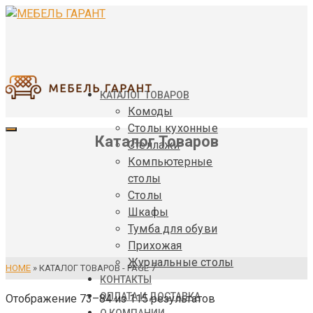
КАТАЛОГ ТОВАРОВ
Комоды
Столы кухонные
Каталог Товаров
Стеллажи
Компьютерные
столы
Столы
Шкафы
Тумба для обуви
Прихожая
Журнальные столы
HOME
»
КАТАЛОГ ТОВАРОВ
- PAGE 7
КОНТАКТЫ
ОПЛАТА И ДОСТАВКА
Отображение 73–84 из 115 результатов